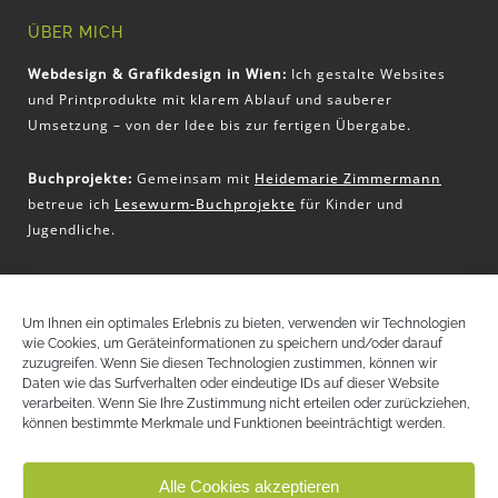
ÜBER MICH
Webdesign & Grafikdesign in Wien:
Ich gestalte Websites
und Printprodukte mit klarem Ablauf und sauberer
Umsetzung – von der Idee bis zur fertigen Übergabe.
Buchprojekte:
Gemeinsam mit
Heidemarie Zimmermann
betreue ich
Lesewurm-Buchprojekte
für Kinder und
Jugendliche.
KONTAKT
Um Ihnen ein optimales Erlebnis zu bieten, verwenden wir Technologien
wie Cookies, um Geräteinformationen zu speichern und/oder darauf
Christina Pritz
zuzugreifen. Wenn Sie diesen Technologien zustimmen, können wir
+43 (0) 650 51 32 797
Daten wie das Surfverhalten oder eindeutige IDs auf dieser Website
christina@pritz-design.at
verarbeiten. Wenn Sie Ihre Zustimmung nicht erteilen oder zurückziehen,
können bestimmte Merkmale und Funktionen beeinträchtigt werden.
LinkedIn
Instagram
Alle Cookies akzeptieren