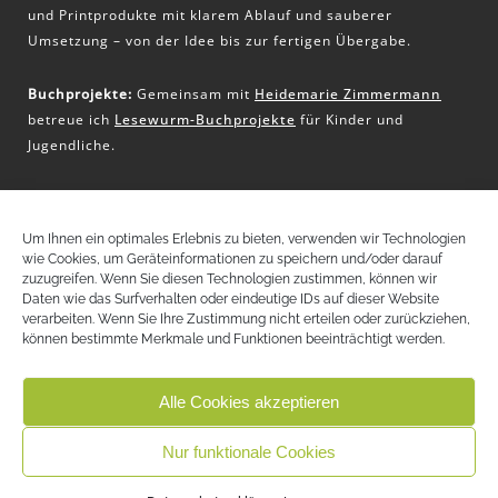
und Printprodukte mit klarem Ablauf und sauberer
Umsetzung – von der Idee bis zur fertigen Übergabe.
Buchprojekte:
Gemeinsam mit
Heidemarie Zimmermann
betreue ich
Lesewurm-Buchprojekte
für Kinder und
Jugendliche.
KONTAKT
Um Ihnen ein optimales Erlebnis zu bieten, verwenden wir Technologien
wie Cookies, um Geräteinformationen zu speichern und/oder darauf
Christina Pritz
zuzugreifen. Wenn Sie diesen Technologien zustimmen, können wir
+43 (0) 650 51 32 797
Daten wie das Surfverhalten oder eindeutige IDs auf dieser Website
christina@pritz-design.at
verarbeiten. Wenn Sie Ihre Zustimmung nicht erteilen oder zurückziehen,
können bestimmte Merkmale und Funktionen beeinträchtigt werden.
LinkedIn
Instagram
Alle Cookies akzeptieren
Nur funktionale Cookies
© 2026 PRITZ DESIGN |
IMPRESSUM
|