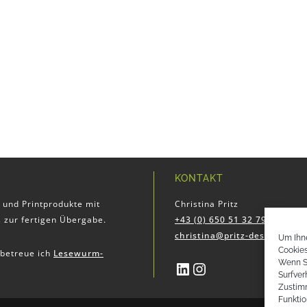
KONTAKT
 und Printprodukte mit
Christina Pritz
 zur fertigen Übergabe.
+43 (0) 650 51 32 797
christina@pritz-design.at
Um Ihne
Cookies
betreue ich
Lesewurm-
Wenn S
LinkedIn
Instagram
Surfver
Zustim
Funktio