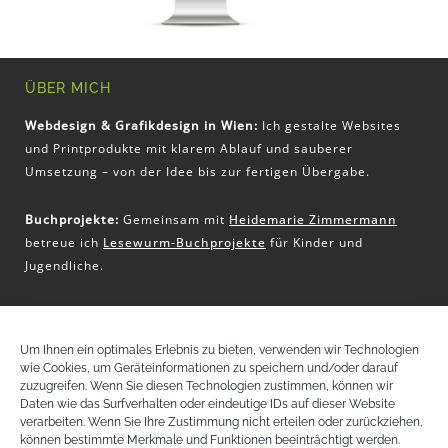
ÜBER MICH
Webdesign & Grafikdesign in Wien:
Ich gestalte Websites
und Printprodukte mit klarem Ablauf und sauberer
Umsetzung – von der Idee bis zur fertigen Übergabe.
Buchprojekte:
Gemeinsam mit
Heidemarie Zimmermann
betreue ich
Lesewurm-Buchprojekte
für Kinder und
Jugendliche.
KONTAKT
Um Ihnen ein optimales Erlebnis zu bieten, verwenden wir Technologien
wie Cookies, um Geräteinformationen zu speichern und/oder darauf
Christina Pritz
zuzugreifen. Wenn Sie diesen Technologien zustimmen, können wir
+43 (0) 650 51 32 797
Daten wie das Surfverhalten oder eindeutige IDs auf dieser Website
christina@pritz-design.at
verarbeiten. Wenn Sie Ihre Zustimmung nicht erteilen oder zurückziehen,
können bestimmte Merkmale und Funktionen beeinträchtigt werden.