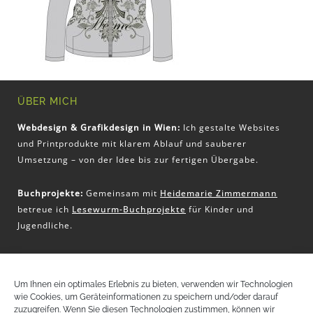
ÜBER MICH
Webdesign & Grafikdesign in Wien:
Ich gestalte Websites
und Printprodukte mit klarem Ablauf und sauberer
Umsetzung – von der Idee bis zur fertigen Übergabe.
Buchprojekte:
Gemeinsam mit
Heidemarie Zimmermann
betreue ich
Lesewurm-Buchprojekte
für Kinder und
Jugendliche.
KONTAKT
Um Ihnen ein optimales Erlebnis zu bieten, verwenden wir Technologien
wie Cookies, um Geräteinformationen zu speichern und/oder darauf
Christina Pritz
zuzugreifen. Wenn Sie diesen Technologien zustimmen, können wir