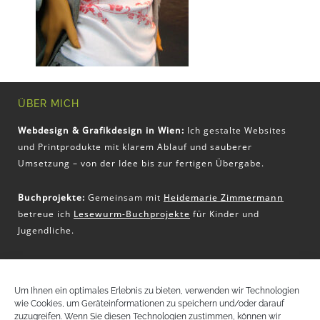
ÜBER MICH
Webdesign & Grafikdesign in Wien:
Ich gestalte Websites
und Printprodukte mit klarem Ablauf und sauberer
Umsetzung – von der Idee bis zur fertigen Übergabe.
Buchprojekte:
Gemeinsam mit
Heidemarie Zimmermann
betreue ich
Lesewurm-Buchprojekte
für Kinder und
Jugendliche.
KONTAKT
Um Ihnen ein optimales Erlebnis zu bieten, verwenden wir Technologien
wie Cookies, um Geräteinformationen zu speichern und/oder darauf
Christina Pritz
zuzugreifen. Wenn Sie diesen Technologien zustimmen, können wir