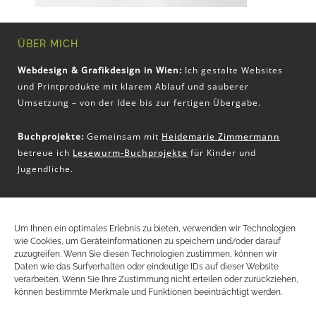
ÜBER MICH
Webdesign & Grafikdesign in Wien:
Ich gestalte Websites
und Printprodukte mit klarem Ablauf und sauberer
Umsetzung – von der Idee bis zur fertigen Übergabe.
Buchprojekte:
Gemeinsam mit
Heidemarie Zimmermann
betreue ich
Lesewurm-Buchprojekte
für Kinder und
Jugendliche.
KONTAKT
Um Ihnen ein optimales Erlebnis zu bieten, verwenden wir Technologien
wie Cookies, um Geräteinformationen zu speichern und/oder darauf
Christina Pritz
zuzugreifen. Wenn Sie diesen Technologien zustimmen, können wir
+43 (0) 650 51 32 797
Daten wie das Surfverhalten oder eindeutige IDs auf dieser Website
christina@pritz-design.at
verarbeiten. Wenn Sie Ihre Zustimmung nicht erteilen oder zurückziehen,
können bestimmte Merkmale und Funktionen beeinträchtigt werden.
LinkedIn
Instagram