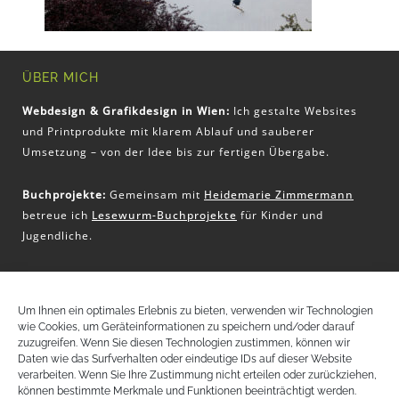
ÜBER MICH
Webdesign & Grafikdesign in Wien:
Ich gestalte Websites
und Printprodukte mit klarem Ablauf und sauberer
Umsetzung – von der Idee bis zur fertigen Übergabe.
Buchprojekte:
Gemeinsam mit
Heidemarie Zimmermann
betreue ich
Lesewurm-Buchprojekte
für Kinder und
Jugendliche.
KONTAKT
Um Ihnen ein optimales Erlebnis zu bieten, verwenden wir Technologien
wie Cookies, um Geräteinformationen zu speichern und/oder darauf
Christina Pritz
zuzugreifen. Wenn Sie diesen Technologien zustimmen, können wir
+43 (0) 650 51 32 797
Daten wie das Surfverhalten oder eindeutige IDs auf dieser Website
christina@pritz-design.at
verarbeiten. Wenn Sie Ihre Zustimmung nicht erteilen oder zurückziehen,
können bestimmte Merkmale und Funktionen beeinträchtigt werden.