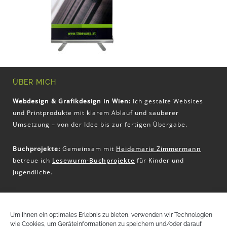
ÜBER MICH
Webdesign & Grafikdesign in Wien:
Ich gestalte Websites
und Printprodukte mit klarem Ablauf und sauberer
Umsetzung – von der Idee bis zur fertigen Übergabe.
Buchprojekte:
Gemeinsam mit
Heidemarie Zimmermann
betreue ich
Lesewurm-Buchprojekte
für Kinder und
Jugendliche.
KONTAKT
Um Ihnen ein optimales Erlebnis zu bieten, verwenden wir Technologien
wie Cookies, um Geräteinformationen zu speichern und/oder darauf