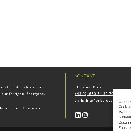
KONTAKT
 und Printprodukte mit
Christina Pritz
 zur fertigen Übergabe.
+43 (0) 650 51 32 797
christina@pritz-design.at
Um Ihne
Cookies
betreue ich
Lesewurm-
Wenn S
LinkedIn
Instagram
Surfver
Zustim
Funktio